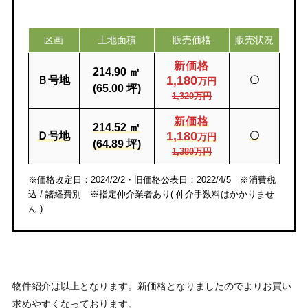
区画
土地面積
販売価格
販売状況
新価格
214.90 ㎡
1,180
Ｂ号地
〇
万円
(65.00 坪)
1,320万円
新価格
214.52 ㎡
1,180
Ｄ号地
〇
万円
(64.89 坪)
1,380万円
※
価格改定日：2024/2/2・旧価格公表日：2022/4/5
※消費税
込 / 諸経費別 ※指定仲介業者あり( 仲介手数料はかかりませ
ん )
物件紹介は以上となります。新価格となりましたのでよりお買い
求めやすくなっております。