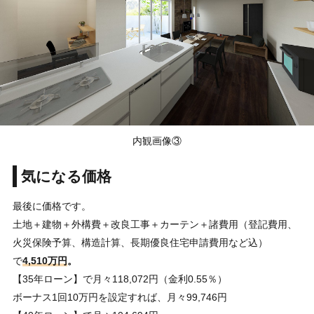
内観画像③
気になる価格
最後に価格です。
土地＋建物＋外構費＋改良工事＋カーテン＋諸費用（登記費用、
火災保険予算、構造計算、長期優良住宅申請費用など込）
で
4,510万円
。
【35年ローン】で月々118,072円（金利0.55％）
ボーナス1回10万円を設定すれば、月々99,746円