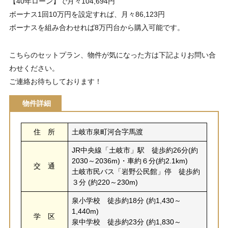
【40年ローン】で月々104,694円
ボーナス1回10万円を設定すれば、月々86,123円
ボーナスを組み合わせれば8万円台から購入可能です。
こちらのセットプラン、物件が気になった方は下記よりお問い合
わせください。
ご連絡お待ちしております！
物件詳細
住 所
土岐市泉町河合字馬渡
JR中央線「土岐市」駅 徒歩約26分(約
2030～2036m)・車約６分(約2.1km)
交 通
土岐市民バス「岩野公民館」停 徒歩約
３分 (約220～230m)
泉小学校 徒歩約18分 (約1,430～
1,440m)
学 区
泉中学校 徒歩約23分 (約1,830～