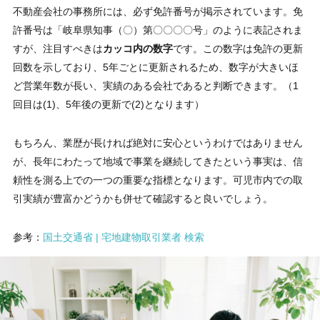
不動産会社の事務所には、必ず免許番号が掲示されています。免
許番号は「岐阜県知事（〇）第〇〇〇〇号」のように表記されま
すが、注目すべきは
カッコ内の数字
です。この数字は免許の更新
回数を示しており、5年ごとに更新されるため、数字が大きいほ
ど営業年数が長い、実績のある会社であると判断できます。（1
回目は(1)、5年後の更新で(2)となります）
もちろん、業歴が長ければ絶対に安心というわけではありません
が、長年にわたって地域で事業を継続してきたという事実は、信
頼性を測る上での一つの重要な指標となります。可児市内での取
引実績が豊富かどうかも併せて確認すると良いでしょう。
参考：
国土交通省 | 宅地建物取引業者 検索