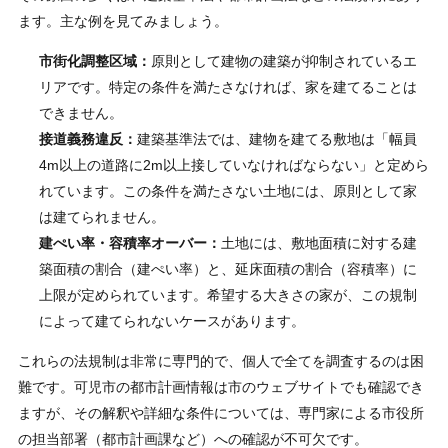
ます。主な例を見てみましょう。
市街化調整区域：
原則として建物の建築が抑制されているエ
リアです。特定の条件を満たさなければ、家を建てることは
できません。
接道義務違反：
建築基準法では、建物を建てる敷地は「幅員
4m以上の道路に2m以上接していなければならない」と定めら
れています。この条件を満たさない土地には、原則として家
は建てられません。
建ぺい率・容積率オーバー：
土地には、敷地面積に対する建
築面積の割合（建ぺい率）と、延床面積の割合（容積率）に
上限が定められています。希望する大きさの家が、この規制
によって建てられないケースがあります。
これらの法規制は非常に専門的で、個人で全てを調査するのは困
難です。可児市の都市計画情報は市のウェブサイトでも確認でき
ますが、その解釈や詳細な条件については、専門家による市役所
の担当部署（都市計画課など）への確認が不可欠です。