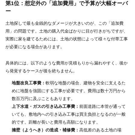
第1位：想定外の「追加費用」で予算が大幅オーバ
ー
土地探しで最も金銭的なダメージが大きいのが、この「追加費
用」の問題です。土地の購入代金ばかりに目が行きがちですが、
実際に家を建てるためには、土地の状態によって様々な付帯工事
が必要になる場合があります。
具体的には、以下のような費用が見積もりから漏れやすく、後か
ら発覚するケースが後を絶ちません。
地盤改良工事費：
軟弱な地盤の場合、建物を安全に支えるた
めに地盤を強固にする工事が必要です。費用は数十万円から
数百万円に及ぶこともあります。
上下水道・ガスの引き込み工事費：
前面道路に本管が通って
いても、敷地内への引き込み工事は買主負担となるのが一般
的です。距離が長いと費用も高額になります。
擁壁（ようへき）の造成・補修費：
高低差のある土地の場