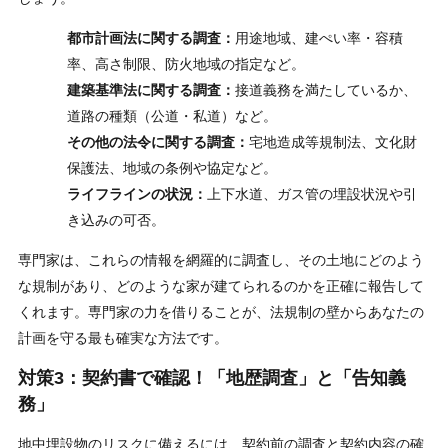
都市計画法に関する調査：
用途地域、建ぺい率・容積
率、高さ制限、防火地域の指定など。
建築基準法に関する調査：
接道義務を満たしているか、
道路の種類（公道・私道）など。
その他の法令に関する調査：
宅地造成等規制法、文化財
保護法、地域の条例や協定など。
ライフラインの状況：
上下水道、ガス管の埋設状況や引
き込みの可否。
専門家は、これらの情報を網羅的に調査し、その土地にどのよう
な規制があり、どのような家が建てられるのかを正確に報告して
くれます。専門家の力を借りることが、法規制の壁からあなたの
計画を守る最も確実な方法です。
対策3：契約書で確認！「地歴調査」と「告知義
務」
地中埋設物のリスクに備えるには、契約前の調査と契約内容の確