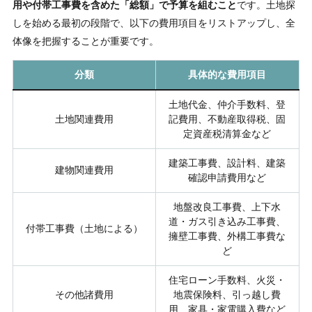
用や付帯工事費を含めた「総額」で予算を組むこと
です。土地探
しを始める最初の段階で、以下の費用項目をリストアップし、全
体像を把握することが重要です。
分類
具体的な費用項目
土地代金、仲介手数料、登
土地関連費用
記費用、不動産取得税、固
定資産税清算金など
建築工事費、設計料、建築
建物関連費用
確認申請費用など
地盤改良工事費、上下水
道・ガス引き込み工事費、
付帯工事費（土地による）
擁壁工事費、外構工事費な
ど
住宅ローン手数料、火災・
その他諸費用
地震保険料、引っ越し費
用、家具・家電購入費など