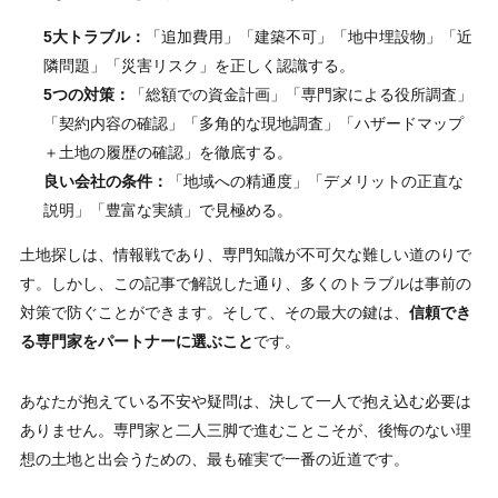
5大トラブル：
「追加費用」「建築不可」「地中埋設物」「近
隣問題」「災害リスク」を正しく認識する。
5つの対策：
「総額での資金計画」「専門家による役所調査」
「契約内容の確認」「多角的な現地調査」「ハザードマップ
＋土地の履歴の確認」を徹底する。
良い会社の条件：
「地域への精通度」「デメリットの正直な
説明」「豊富な実績」で見極める。
土地探しは、情報戦であり、専門知識が不可欠な難しい道のりで
す。しかし、この記事で解説した通り、多くのトラブルは事前の
対策で防ぐことができます。そして、その最大の鍵は、
信頼でき
る専門家をパートナーに選ぶこと
です。
あなたが抱えている不安や疑問は、決して一人で抱え込む必要は
ありません。専門家と二人三脚で進むことこそが、後悔のない理
想の土地と出会うための、最も確実で一番の近道です。