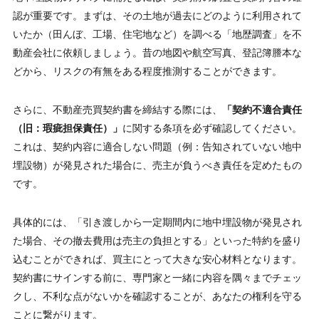
認が重要です。まずは、その土地が過去にどのように利用されて
いたか（田んぼ、工場、住宅地など）を調べる「地歴調査」を不
動産会社に依頼しましょう。昔の地図や航空写真、登記簿謄本な
どから、リスクの有無をある程度推測することができます。
さらに、不動産売買契約書を締結する際には、
「契約不適合責任
（旧：瑕疵担保責任）」
に関する条項を必ず確認してください。
これは、契約内容に適合しない問題（例：告知されていない地中
埋設物）が発見された場合に、売主が負うべき責任を定めたもの
です。
具体的には、「引き渡しから一定期間内に地中埋設物が発見され
た場合、その撤去費用は売主の負担とする」といった特約を盛り
込むことができれば、買主にとって大きな安心材料となります。
契約書にサインする前に、専門家と一緒に内容を隅々までチェッ
クし、不利な点がないかを確認することが、あなたの権利を守る
ことに繋がります。