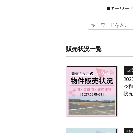
■キーワー
販売状況
一覧
販
2023
令
状
販