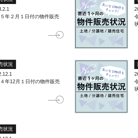
.2.1
2
和５年２月１日付の物件販売
況
売状況
.12.1
2
４年12月１日付の物件販売
況
売状況