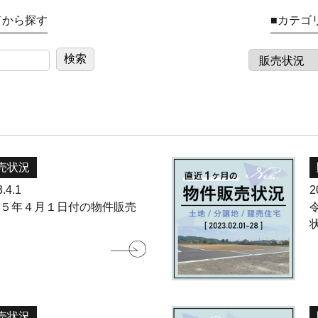
ドから探す
■カテゴ
売状況
.4.1
2
和５年４月１日付の物件販売
況
売状況