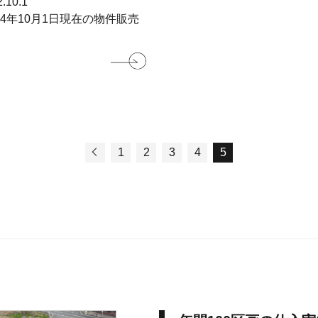
.10.1
4年10月1日現在の物件販売
況
1
2
3
4
5