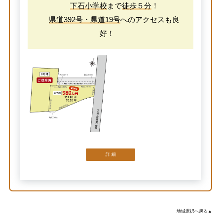
下石小学校
まで
徒歩５分
！
県道392号・県道19号
へのアクセスも良
好！
詳 細
地域選択へ戻る▲