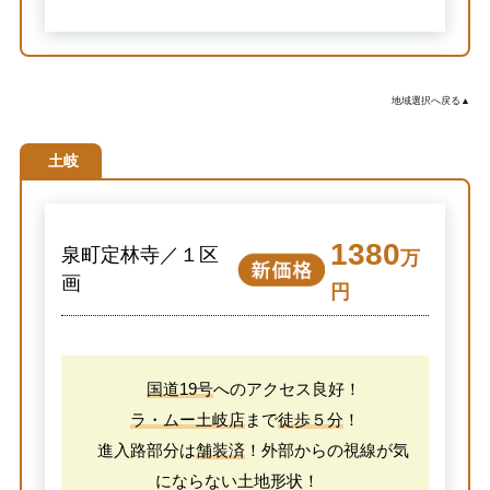
地域選択へ戻る▲
土岐
1380
泉町定林寺／１区
万
画
円
国道19号
へのアクセス良好！
ラ・ムー土岐店
まで
徒歩５分
！
進入路部分は
舗装済
！外部からの視線が気
にならない土地形状！