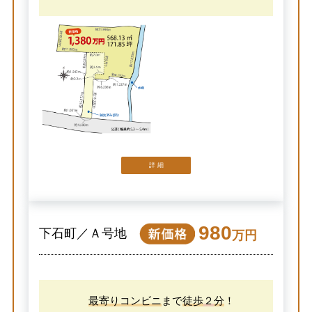
詳 細
980
下石町／Ａ号地
万円
最寄りコンビニ
まで
徒歩
２
分
！