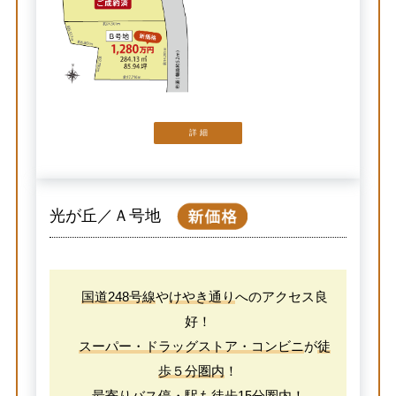
詳 細
光が丘／Ａ号地
国道248号線
や
けやき通り
へのアクセス良
好！
スーパー・ドラッグストア・コンビニ
が
徒
歩５分圏内
！
最寄り
バス停・駅
も
徒歩15分圏内
！