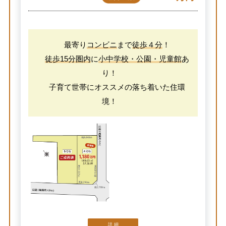
最寄り
コンビニ
まで
徒歩４分
！
徒歩15分圏内
に
小中学校・公園・児童館
あ
り！
子育て世帯にオススメの落ち着いた住環
境！
詳 細