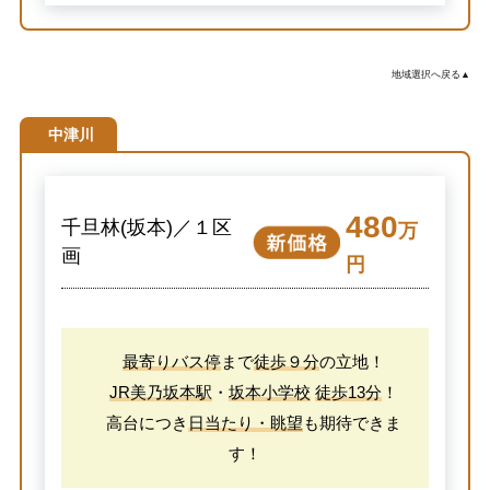
地域選択へ戻る▲
中津川
480
千旦林(坂本)／１区
万
画
円
最寄りバス停
まで
徒歩９分
の立地！
JR美乃坂本駅
・
坂本小学校
徒歩13分
！
高台につき
日当たり・眺望
も期待できま
す！