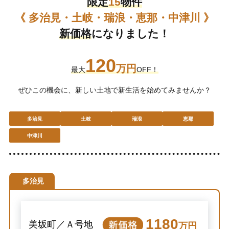
限定
15
物件
《 多治見・土岐・瑞浪・恵那・中津川 》
新価格
になりました！
120
万円
最大
OFF！
ぜひこの機会に、新しい土地で新生活を始めてみませんか？
多治見
土岐
瑞浪
恵那
中津川
多治見
1180
美坂町／Ａ号地
万円