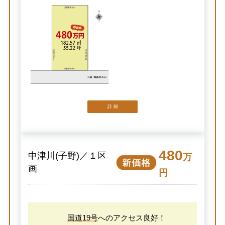
詳 細
480
中津川(子野)／１区
万
画
円
国道19号
へのアクセス良好！