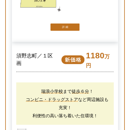
詳 細
1180
須野志町／１区
万
画
円
瑞浪小学校
まで
徒歩６分
！
コンビニ・ドラッグストア
など周辺施設も
充実！
利便性の高い落ち着いた住環境！