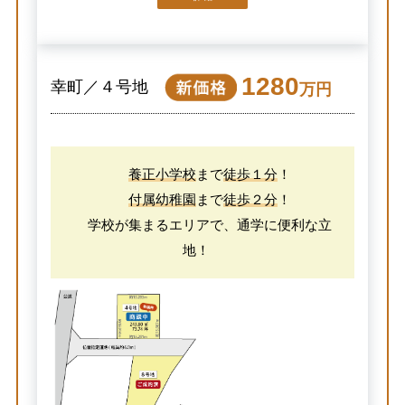
1280
幸町／４号地
万円
養正小学校
まで
徒歩１分
！
付属幼稚園
まで
徒歩２分
！
学校が集まるエリアで、通学に便利な立
地！