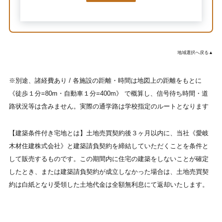
地域選択へ戻る▲
※別途、諸経費あり / 各施設の距離・時間は地図上の距離をもとに
《徒歩１分=80m・自動車１分=400m》 で概算し、信号待ち時間・道
路状況等は含みません。実際の通学路は学校指定のルートとなります
【建築条件付き宅地とは】土地売買契約後３ヶ月以内に、当社《愛岐
木材住建株式会社》と建築請負契約を締結していただくことを条件と
して販売するものです。この期間内に住宅の建築をしないことが確定
したとき、または建築請負契約が成立しなかった場合は、土地売買契
約は白紙となり受領した土地代金は全額無利息にて返却いたします。