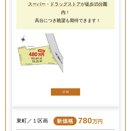
スーパー
・
ドラッグストア
が
徒歩15分圏
内
！
高台につき
眺望
も期待できます！
詳 細
780
東町／１区画
万円