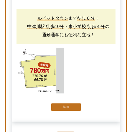
ルビットタウン
まで
徒歩６分
！
中津川駅 徒歩10分
・
東小学校 徒歩４分
の
通勤通学にも便利な立地！
詳 細