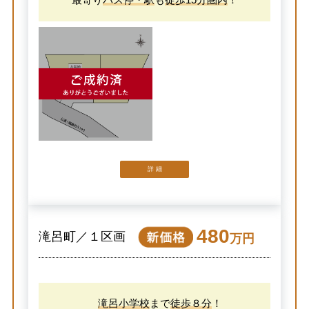
詳 細
480
滝呂町／１区画
万円
滝呂小学校
まで
徒歩８分
！