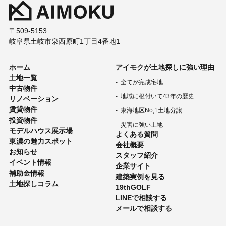
〒509-5153
岐阜県土岐市泉西原町1丁目4番地1
ホーム
アイモクが土地探しに強い理由
土地一覧
全てが完成宅地
中古物件
地域に根付いて43年の歴史
リノベーション
賃貸物件
東海地区No,1土地分譲
投資物件
災害に強い土地
モデルハウス展示場
よくある質問
東濃の魅力スポット
会社概要
お知らせ
スタッフ紹介
イベント情報
企業サイト
補助金情報
建築実例を見る
土地探しコラム
19thGOLF
LINEで相談する
メールで相談する