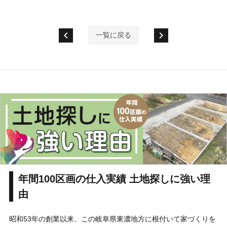
chevron_left
chevron_right
一覧に戻る
年間100区画の仕入実績 土地探しに強い理
由
昭和53年の創業以来、この岐阜県東濃地方に根付いて家づくりを