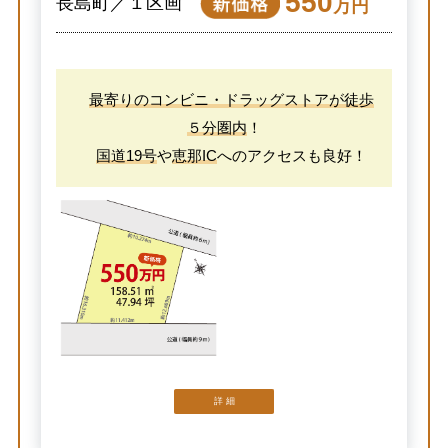
550
長島町／１区画
万円
最寄りのコンビニ・ドラッグストアが徒歩
５分圏内
！
国道19号
や
恵那IC
へのアクセスも良好！
詳 細