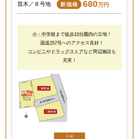
680
苗木／Ｂ号地
万円
小・中学校
まで
徒歩10分圏内
の立地！
国道257号
へのアクセス良好！
コンビニ
や
ドラッグストア
など周辺施設も
充実！
詳 細