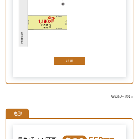
詳 細
地域選択へ戻る▲
恵那