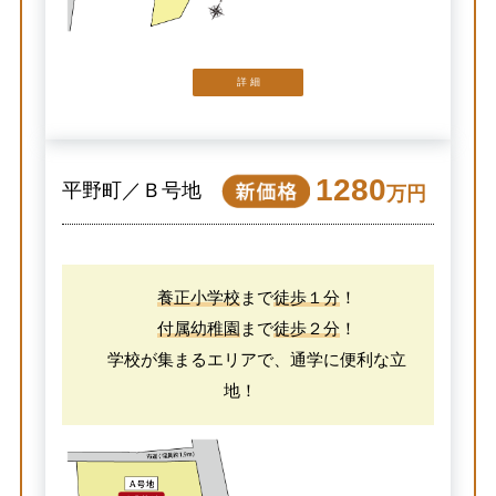
詳 細
1280
平野町／Ｂ号地
万円
養正小学校
まで
徒歩１分
！
付属幼稚園
まで
徒歩２分
！
学校が集まるエリアで、通学に便利な立
地！