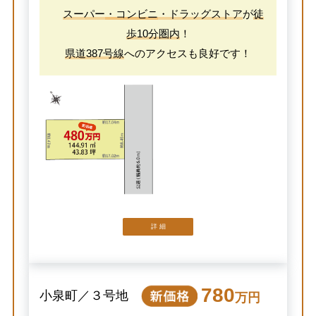
スーパー
・コンビニ
・ドラッグストア
が
徒
歩10分圏内
！
県道387号線
へのアクセスも良好です！
詳 細
780
小泉町／３号地
万円