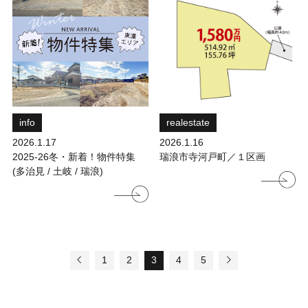
info
realestate
2026.1.17
2026.1.16
2025-26冬・新着！物件特集
瑞浪市寺河戸町／１区画
(多治見 / 土岐 / 瑞浪)
1
2
3
4
5