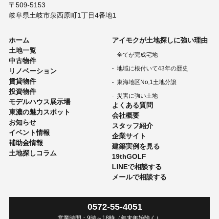
〒509-5153
岐阜県土岐市泉西原町1丁目4番地1
ホーム
アイモクが土地探しに強い理由
土地一覧
全てが完成宅地
中古物件
地域に根付いて43年の歴史
リノベーション
賃貸物件
東海地区No,1土地分譲
投資物件
災害に強い土地
モデルハウス展示場
よくある質問
東濃の魅力スポット
会社概要
お知らせ
スタッフ紹介
イベント情報
企業サイト
補助金情報
建築実例を見る
土地探しコラム
19thGOLF
LINEで相談する
メールで相談する
0572-55-4051
営業時間：
9時
～
18時
（年末年始除く）