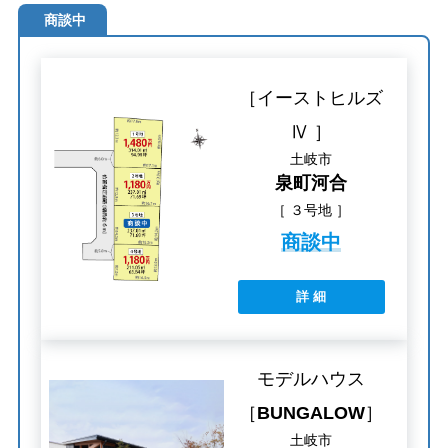
商談中
［イーストヒルズ
Ⅳ ］
土岐市
泉町河合
［ ３号地 ］
商談中
詳 細
モデルハウス
［
BUNGALOW
］
土岐市