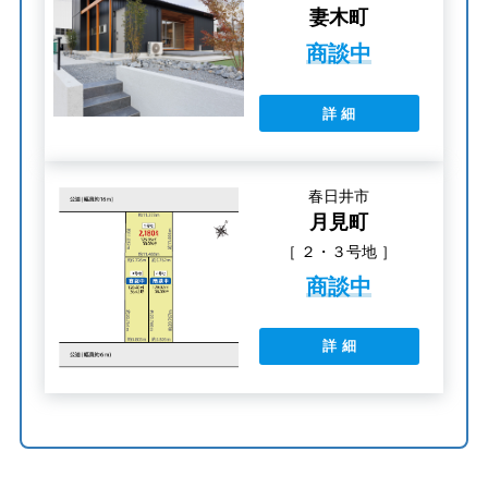
妻木町
商談中
詳 細
春日井市
月見町
［ ２・３号地 ］
商談中
詳 細