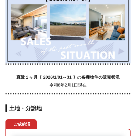
直近１ヶ月
〔 2026/1/01～31 〕
の
各種物件の販売状況
令和8年2月1日現在
土地・分譲地
ご成約済