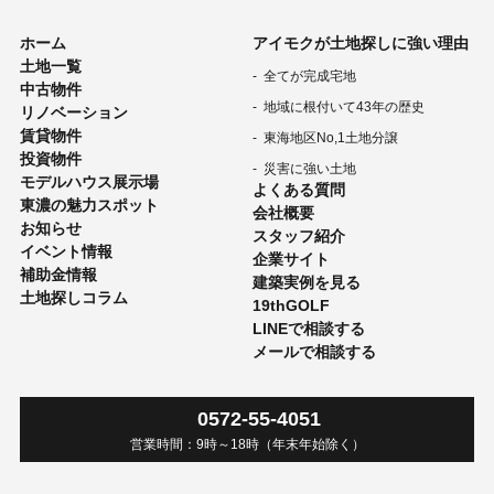
ホーム
アイモクが土地探しに強い理由
土地一覧
全てが完成宅地
中古物件
地域に根付いて43年の歴史
リノベーション
賃貸物件
東海地区No,1土地分譲
投資物件
災害に強い土地
モデルハウス展示場
よくある質問
東濃の魅力スポット
会社概要
お知らせ
スタッフ紹介
イベント情報
企業サイト
補助金情報
建築実例を見る
土地探しコラム
19thGOLF
LINEで相談する
メールで相談する
0572-55-4051
営業時間：
9時
～
18時
（年末年始除く）