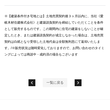
※【建築条件付き宅地とは】土地売買契約後３ヶ月以内に、当社《愛
岐木材住建株式会社》と建築請負契約を締結していただくことを条件
として販売するものです。この期間内に住宅の建築をしないことが確
定したとき、または建築請負契約が成立しなかった場合は、土地売買
契約は白紙となり受領した土地代金は全額無利息にて返却いたしま
す。/※販売状況は随時変化しておりますので、お問い合わせのタイミ
ングによっては商談中・成約済の場合もございます
chevron_left
chevron_right
一覧に戻る