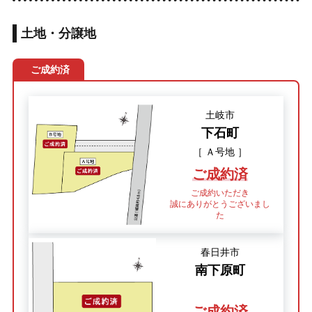
土地・分譲地
ご成約済
土岐市
下石町
［ Ａ号地 ］
ご成約済
ご成約いただき
誠にありがとうございまし
た
春日井市
南下原町
ご成約済