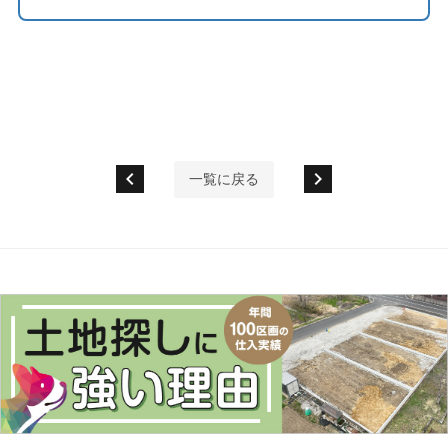
chevron_left
chevron_right
一覧に戻る