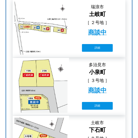
瑞浪市
土岐町
［ ２号地 ］
商談中
詳細
多治見市
小泉町
［ ３号地 ］
商談中
詳細
土岐市
下石町