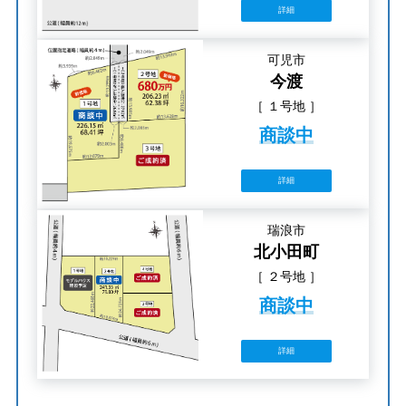
詳細
可児市
今渡
［ １号地 ］
商談中
詳細
瑞浪市
北小田町
［ ２号地 ］
商談中
詳細