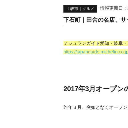
情報更新日：20
土岐市
｜
グルメ
下石町｜田舎の名店、サ
ミシュランガイド愛知・岐阜・三
https://japanguide.michelin.co.jp
2017年3月オープ
昨年３月、突如となくオープン